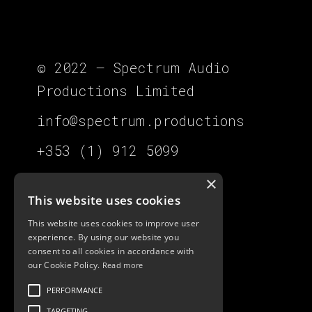
© 2022 – Spectrum Audio
Productions Limited
info@spectrum.productions
+353 (1) 912 5099
×
This website uses cookies
This website uses cookies to improve user
Slade Road, Slade,
experience. By using our website you
consent to all cookies in accordance with
Saggart,
our Cookie Policy.
Read more
Co. Dublin, D24 HX7N
PERFORMANCE
TARGETING